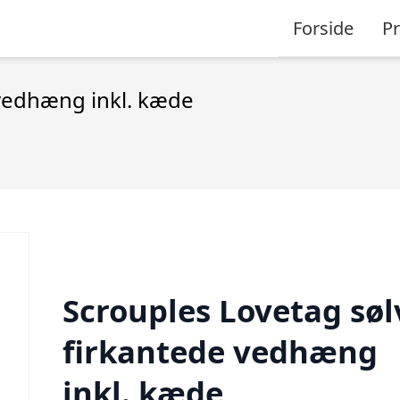
Forside
P
 vedhæng inkl. kæde
Scrouples Lovetag søl
firkantede vedhæng
inkl. kæde