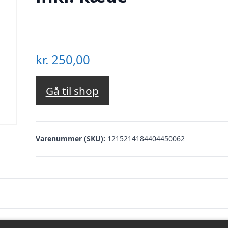
kr.
250,00
Gå til shop
Varenummer (SKU):
1215214184404450062