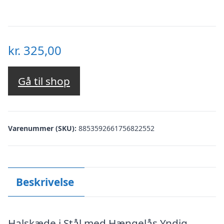
kr.
325,00
Gå til shop
Varenummer (SKU):
8853592661756822552
Beskrivelse
Halskæde i Stål med Hængelås.Yndig