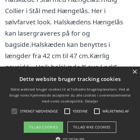
Collier i Stål med Hængelås. Her i
sølvfarvet look. Halskædens Hængelås
kan lasergraveres på for og
bagside.Halskæden kan benyttes i
længder fra 42 cm til 47 cm.Kærlig
gaveidé – Unik halskæde “Love Lock”.
×
Måske de hængel
Dette website bruger tracking cookies
Dette websted bruger cookies til at forbedre brugeroplevelsen. Ved at
bruge vores hjemmeside accepterer du alle cookies i overensstemmelse
Varekategorier
med vores cookiepolitik.
Detaljer
Produkter
STRENGT NØDVENDIGE
YDEEVNE
MÅLRETNING AF
TILLAD COOKIES
TILLAD IKKE COOKIES
Copyright 2026 - Pilanto Aps
VIS DETALJER