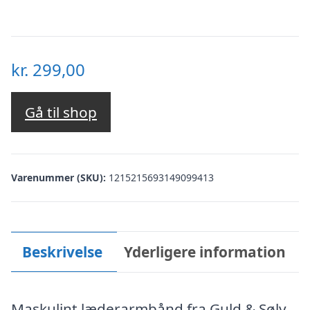
kr.
299,00
Gå til shop
Varenummer (SKU):
1215215693149099413
Beskrivelse
Yderligere information
Maskulint læderarmbånd fra Guld & Sølv