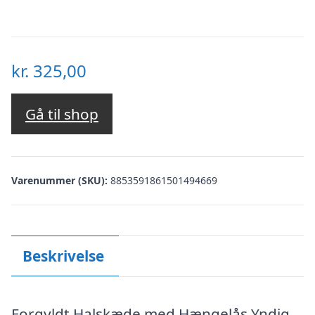
kr.
325,00
Gå til shop
Varenummer (SKU):
8853591861501494669
Beskrivelse
Forgyldt Halskæde med Hængelås.Yndig