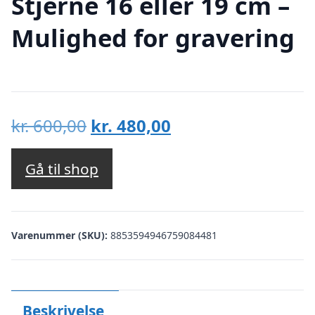
Stjerne 16 eller 19 cm –
Mulighed for gravering
Den
Den
kr.
600,00
kr.
480,00
oprindelige
aktuelle
pris
pris
Gå til shop
var:
er:
kr. 600,00.
kr. 480,00.
Varenummer (SKU):
8853594946759084481
Beskrivelse