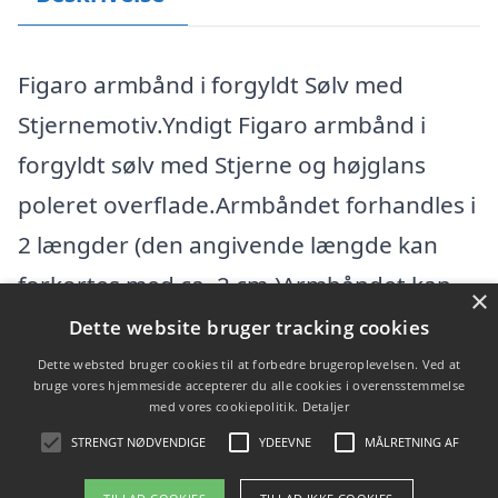
Figaro armbånd i forgyldt Sølv med
Stjernemotiv.Yndigt Figaro armbånd i
forgyldt sølv med Stjerne og højglans
poleret overflade.Armbåndet forhandles i
2 længder (den angivende længde kan
forkortes med ca. 2 cm.)Armbåndet kan
×
diamant eller lasergraveres på
Dette website bruger tracking cookies
Dette websted bruger cookies til at forbedre brugeroplevelsen. Ved at
bruge vores hjemmeside accepterer du alle cookies i overensstemmelse
Varekategorier
med vores cookiepolitik.
Detaljer
Produkter
STRENGT NØDVENDIGE
YDEEVNE
MÅLRETNING AF