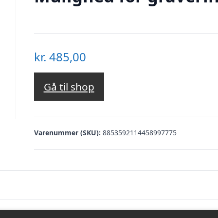
kr.
485,00
Gå til shop
Varenummer (SKU):
8853592114458997775